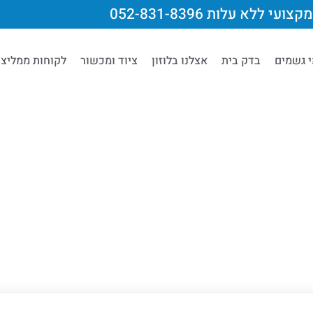
צועי ללא עלות 052-831-8396
י גשמים
בדק בית
אצלנו בלוזון
ציוד ומכשור
לקוחות ממליצי
Uncategorize
za skutečné peníze v Če
růvodce pro hráče s 15 
zkušeno