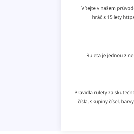
Vítejte v našem průvodc
hráč s 15 lety
http
Ruleta je jednou z n
Pravidla rulety za skutečn
čísla, skupiny čísel, bar