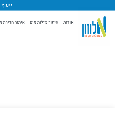
ייעוץ מק
אודות
איתור נזילות מים
איתור חדירת מ
d
sku:
lety
stí