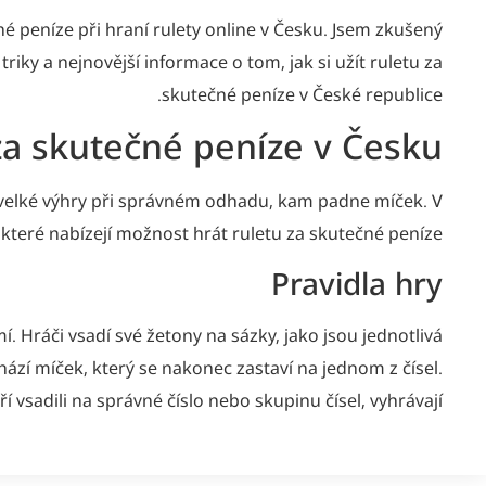
né peníze při hraní rulety online v Česku. Jsem zkušený
triky a nejnovější informace o tom, jak si užít ruletu za
skutečné peníze v České republice.
za skutečné peníze v Česku
t velké výhry při správném odhadu, kam padne míček. V
které nabízejí možnost hrát ruletu za skutečné peníze.
Pravidla hry
. Hráči vsadí své žetony na sázky, jako jsou jednotlivá
 hází míček, který se nakonec zastaví na jednom z čísel.
ří vsadili na správné číslo nebo skupinu čísel, vyhrávají.