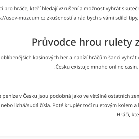
i pro hráče, kteří hledají vzrušení a možnost vyhrát skuteč
s://usov-muzeum.cz
zkušeností a rád bych s vámi sdílel tipy, 
Průvodce hrou rulety 
ejoblíbenějších kasinových her a nabízí hráčům šanci vyhrá
Česku existuje mnoho online casin, 
é peníze v Česku jsou podobná jako ve většině ostatních zemí
vy nebo lichá/sudá čísla. Poté krupiér točí ruletovým kolem a
Hráči, kte