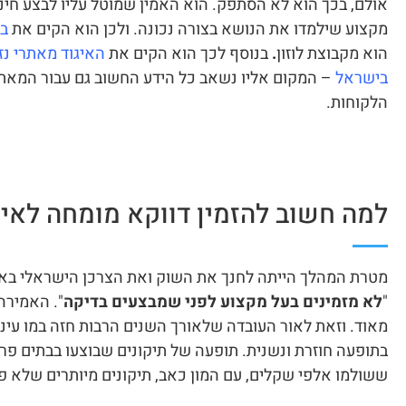
אולם, בכך הוא לא הסתפק. הוא האמין שמוטל עליו לבצע חינוך
מקצוע שילמדו את הנושא בצורה נכונה. ולכן הוא הקים את
בי
הוא מקבוצת לוזון
.
בנוסף לכך הוא הקים את
האיגוד מאתרי נז
בישראל
– המקום אליו נשאב כל הידע החשוב גם עבור המאתר
הלקוחות.
למה חשוב להזמין דווקא מומחה לאית
מטרת המהלך הייתה לחנך את השוק ואת הצרכן הישראלי ב
"
לא מזמינים בעל מקצוע לפני שמבצעים בדיקה
". האמירה
מאוד. וזאת לאור העובדה שלאורך השנים הרבות חזה במו עיניו
בתופעה חוזרת ונשנית. תופעה של תיקונים שבוצעו בבתים פרט
ששולמו אלפי שקלים, עם המון כאב, תיקונים מיותרים שלא פ