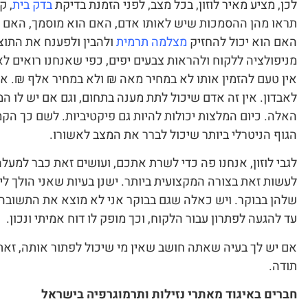
לכן, מציע מאיר לוזון, בכל מצב, לפני הזמנת בדיקת
בדק בית
, ק
תראו מהן ההסמכות שיש לאותו אדם, האם הוא מוסמך, האם ה
האם הוא יכול להחזיק
מצלמה תרמית
ולהבין ולפענח את התוצ
מניפולציה ללקוח ולהראות צבעים יפים, כפי שאנחנו רואים ל
אין טעם להזמין אותו לא במחיר מאה ₪ ולא במחיר אלף ₪. אי
לאבדון. אין זה אדם שיכול לתת מענה בתחום, וגם אם יש לו ה
האלה. כיום המלצות יכולות להיות גם פיקטיביות. לשם כך ה
הגוף הניטרלי ביותר שיכול לברר את המצב לאשורו.
לגבי לוזון, אנחנו פה כדי לשרת אתכם, ועושים זאת כבר למ
לעשות זאת בצורה המקצועית ביותר. ישנן בעיות שאני הולך לי
שלהן בבוקר. ויש כאלה שגם בבוקר אני לא מוצא את התשובה.
עד להגעה לפתרון עבור הלקוח, וכך מופק לו דוח אמיתי ונכון.
אם יש לך בעיה שאתה חושב שאין מי שיכול לפתור אותה, זאת ה
תודה.
חברים באיגוד מאתרי נזילות ותרמוגרפיה בישראל