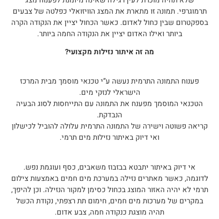
תרמוגרפי. תמונה זו מתארת את המצג הוויזואלי כפלטה של צבעים
בספקטרום שבין כחול לאדום. כאשר הכחול יציין את הנקודה הקרה
ביותר ואילו האדום יציין את הנקודה החמה ביותר.
מה זה איתור נזילות מקצועי?
פענוח התמונה התרמית נעשה ע”י טכנאי מוסמך מבית המרכז
הישראלי לנזקי מים.
הטכנאי
המוסמך
מפענח את התמונה עם התייחסות לסוג הבעיה
הנבדקת.
קריאה פשוטה וישירה של התמונה התרמית עלולה להוביל לכישלון
ואי דיוק באיתור נזילות מים תרמי.
אי דיוק באיתור יתבטא בבזבוז משאבים, כסף ועוגמת נפש.
לדוגמה, כאשר מאתרים נזילה במערכת מים חמים באמצעות צילום
תרמי לא יהיה האזור המוצג בכחול כסימן למקור הנזילה. וכן להיפך,
במקרים של מערכות מים חמים, חימום תת רצפתי, נקודת הכשל
תהיה מוצגת כנקודה חמה, צבע אדום.