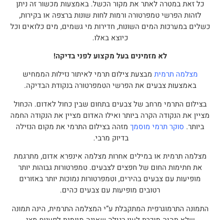
כל זאת במטרה לאתר את מקור הכשל. באמצעות מכשור זה ניתן
לזהות הפרשי טמפרטורה ורמות לחות שונות ברצפה או בקירות,
כשלים במערכות המים השונות, חדירות מי גשמים, מים כלואים וכל
כיוצא באלו.
לא מזמינים בעל מקצוע לפני בדיקה!
מצלמה תרמית
מבצעת צילום תרמי לאיתור נזילות הממחיש
באמצעות צבעים את הפרשי הטמפרטורה בנקודת הבדיקה.
בצילום התרמי מרחב של צבעים בתחום שבין כחול לאדום. הכחול
מציין את הנקודה הקרה ביותר ואילו האדום מציין את הנקודה החמה
ביותר.
סוקר תרמי מוסמך
מזהה בצילום התרמי את מקום הנזילה
בדיוק מרבי.
מצלמה תרמית או במילים אחרות מצלמה אינפרא אדום, מתרגמת
את חתימות החום של חפצים לצבעים. טמפרטורות גבוהות יותר
מופיעות עם צבעים בהירים, וטמפרטורות נמוכות יותר באזורים
רטובים מופיעות עם צבעים כהים.
התמונה התרמוגרפית המתקבלת ע”י
המצלמה התרמית
, הינה תמונה
שלא תהיה מוכרת לעין רגילה שאינה מיומנת לפענוח מצג