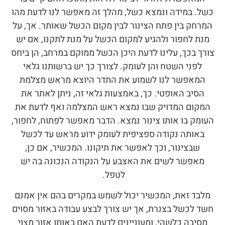
כשל. במידה ונמצא כשל, מהלך זה מאפשר לנו לדעת מהו
המרחק בין פתח הצינור לבין מקום הכשל שאותר. אך, על
מנת לחפור ולהגיע למקום הכשל על מנת לתקנו, אם יש
צורך בכך, עלינו לדעת היכן הכשל ממוקם במרחב, הן ביחס
לפני השטח והן לעומק. לצורך כך יש ברשותנו גלאי
המאפשר לנו לשמוע את התדר היוצא מראש מצלמת
הסיב האופטי. כך, באמצעות גלאי זה, ניתן לאתר את
המקום המדויק שבו נמצא ראש המצלמה ואף לדעת את
העומק בו אותו צינור נמצא. הדבר מאפשר לפתוח, לחפור,
באותה נקודה ספציפית לעומק ידוע מראש עד לכשל
שבצינור, וכך לאפשר את תיקונו. המכשיר, אם כן,
מאפשר לשים את האצבע על הנקודה הנכונה בה יש
לטפל.
מלבד זאת, המכשיר יכול לשמש במקרים בהם אין אמנם
חשד לכשל בצנרת, אך יש צורך לבצע עבודה באזור מסוים
מסיבה כלשהי, ומעוניינים לדעת האם באותו אזור מצוי