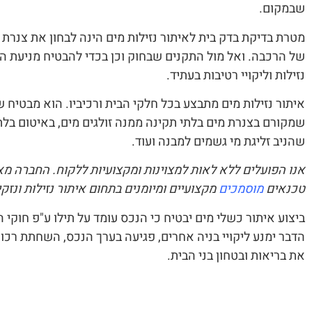
שבמקום.
מטרת בדיקת בדק בית לאיתור נזילות מים הינה לבחון את צנרת 
של הרכבה. ואל מול התקנים שבחוק וכן בכדי להבטיח מניעת היו
נזילות וליקויי רטיבות בעתיד.
איתור נזילות מים מתבצע בכל חלקי הבית ורכיביו. הוא מבטיח ש
שמקורם בצנרת מים בלתי תקינה ממנה זולגים מים, באיטום בלת
שהניב זליגת מי גשמים למבנה ועוד.
אנו הפועלים ללא לאות למצוינות ומקצועיות ללקוח. החברה מאו
טכנאים
מוסמכים
מקצועיים ומיומנים בתחום איתור נזילות ונזקי
ביצוע איתור כשלי מים יבטיח כי הנכס עומד על תילו ע"פ חוקי 
הדבר ימנע ליקויי בניה אחרים, פגיעה בערך הנכס, השחתת רכוש
את בריאות ובטחון בני הבית.