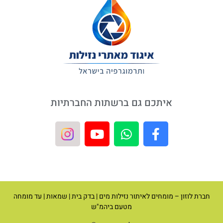
איתכם גם ברשתות החברתיות
חברת לוזון – מומחים לאיתור נזילות מים | בדק בית | שמאות | עד מומחה
מטעם ביהמ"ש