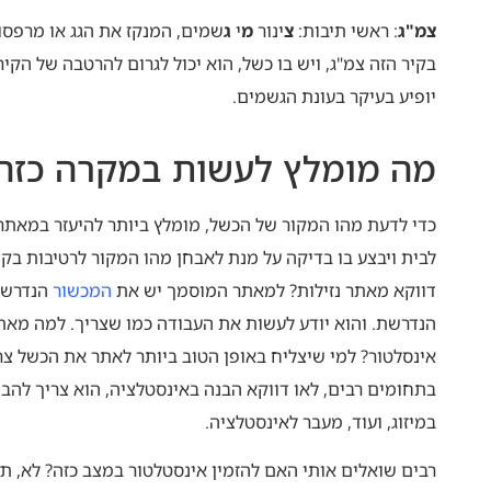
צמ"ג
: ראשי תיבות:
צ
ינור
מ
י
ג
שמים, המנקז את הגג או מרפסו
בקיר הזה צמ"ג, ויש בו כשל, הוא יכול לגרום להרטבה של הקיר
יופיע בעיקר בעונת הגשמים.
מה מומלץ לעשות במקרה כזה
כדי לדעת מהו המקור של הכשל, מומלץ ביותר להיעזר במאתר נז
לבית ויבצע בו בדיקה על מנת לאבחן מהו המקור לרטיבות בקי
דווקא מאתר נזילות? למאתר המוסמך יש את
המכשור
הנדרש 
הנדרשת. והוא יודע לעשות את העבודה כמו שצריך. למה מאתר
אינסלטור? למי שיצליח באופן הטוב ביותר לאתר את הכשל צר
בתחומים רבים, לאו דווקא הבנה באינסטלציה, הוא צריך להבין
במיזוג, ועוד, מעבר לאינסטלציה.
רבים שואלים אותי האם להזמין אינסטלטור במצב כזה? לא, תז